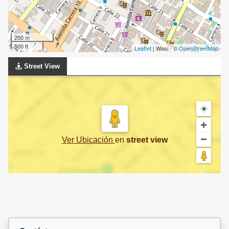
200 m
500 ft
Leaflet
| Wasi - ©
OpenStreetMap
Street View
Ver Ubicación
en
street view