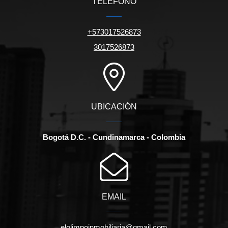
TELÉFONO
+573017526873
3017526873
UBICACIÓN
Bogotá D.C. - Cundinamarca - Colombia
EMAIL
elolimpoinmobiliaria@gmail.com