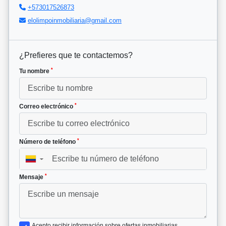
+573017526873
elolimpoinmobiliaria@gmail.com
¿Prefieres que te contactemos?
*
Tu nombre
*
Correo electrónico
*
Número de teléfono
▼
*
Mensaje
Acepto recibir información sobre ofertas inmobiliarias