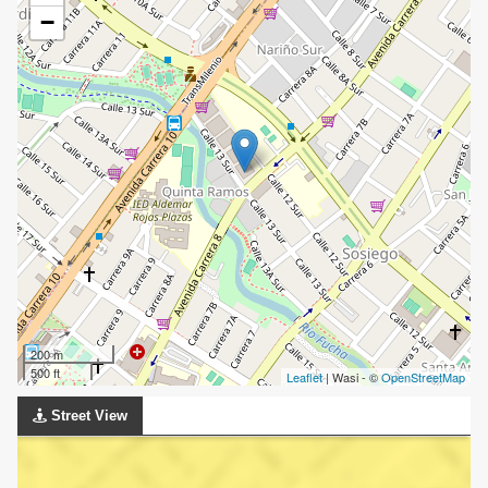
−
200 m
500 ft
Leaflet
| Wasi - ©
OpenStreetMap
Street View