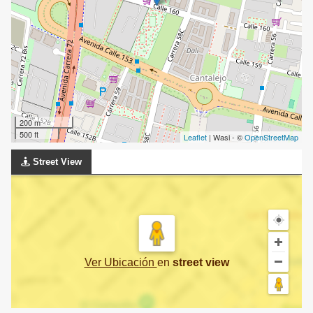
200 m
500 ft
Leaflet
| Wasi - ©
OpenStreetMap
Street View
Ver Ubicación
en
street view