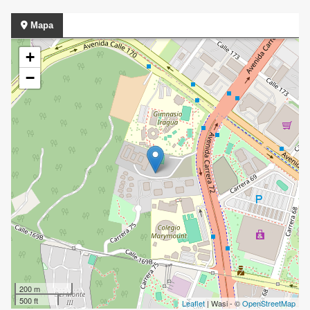
Mapa
+
−
200 m
500 ft
Leaflet
| Wasi - ©
OpenStreetMap