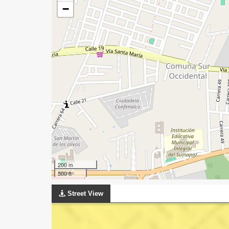
−
200 m
500 ft
Street View