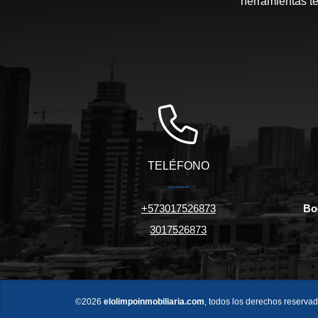
herramientas te
TELÉFONO
+573017526873
Bo
3017526873
©2026
elolimpoinmobiliaria.com
, todos los derechos reservad