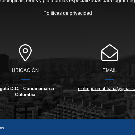
cnológicas, redes y plataformas especializadas para lograr neg
Políticas de privacidad
UBICACIÓN
EMAIL
gotá D.C. - Cundinamarca -
elolimpoinmobiliaria@gmail
Colombia
os.