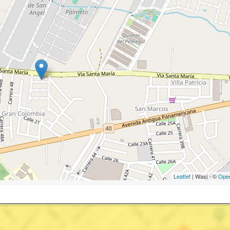
Leaflet
| Wasi - ©
Ope