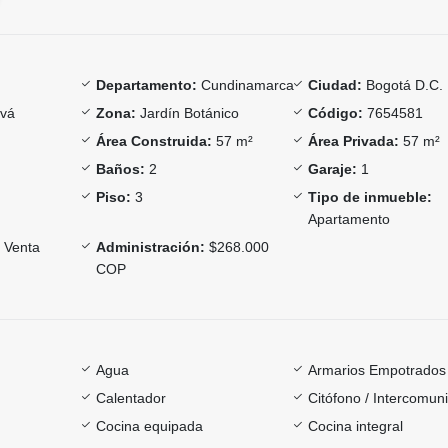
Departamento:
Cundinamarca
Ciudad:
Bogotá D.C.
ivá
Zona:
Jardín Botánico
Código:
7654581
Área Construida:
57 m²
Área Privada:
57 m²
Baños:
2
Garaje:
1
Piso:
3
Tipo de inmueble:
Apartamento
Venta
Administración:
$268.000
COP
Agua
Armarios Empotrados
Calentador
Citófono / Intercomun
Cocina equipada
Cocina integral