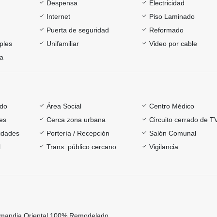
Despensa
Electricidad
Internet
Piso Laminado
Puerta de seguridad
Reformado
ples
Unifamiliar
Video por cable
ía
ado
Área Social
Centro Médico
es
Cerca zona urbana
Circuito cerrado de T
sidades
Portería / Recepción
Salón Comunal
l
Trans. público cercano
Vigilancia
mandia Oriental 100% Remodelado