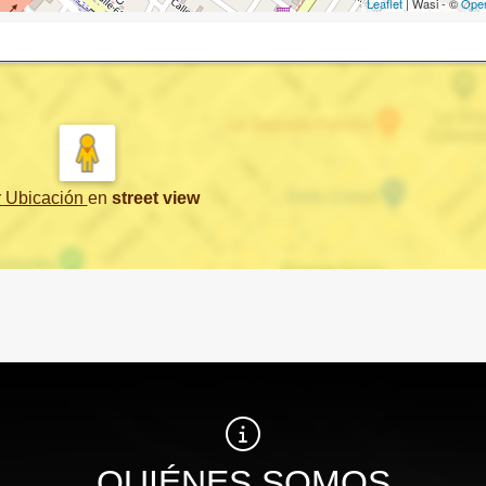
Leaflet
| Wasi - ©
Ope
r Ubicación
en
street view
QUIÉNES SOMOS