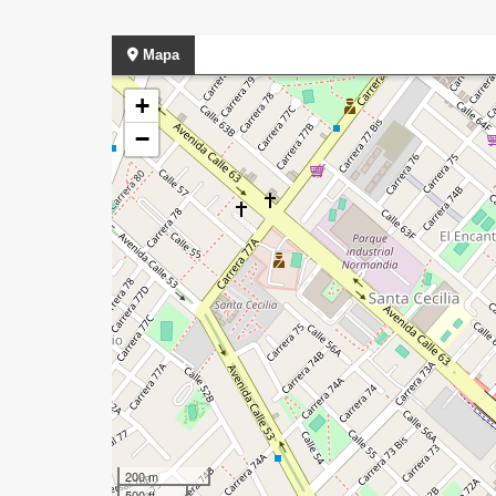
Mapa
+
−
200 m
500 ft