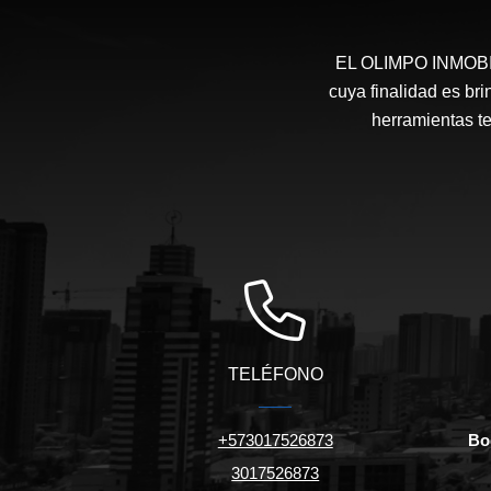
EL OLIMPO INMOBILI
cuya finalidad es bri
herramientas te
TELÉFONO
+573017526873
Bo
3017526873