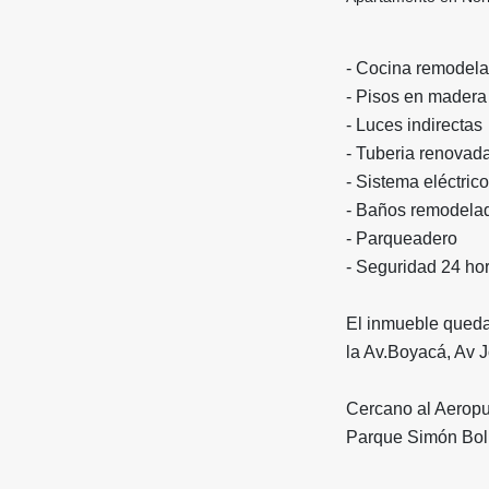
- Cocina remodela
- Pisos en mader
- Luces indirectas
- Tuberia renova
- Sistema eléctric
- Baños remodela
- Parqueadero
- Seguridad 24 ho
El inmueble queda 
la Av.Boyacá, Av 
Cercano al Aeropu
Parque Simón Boli