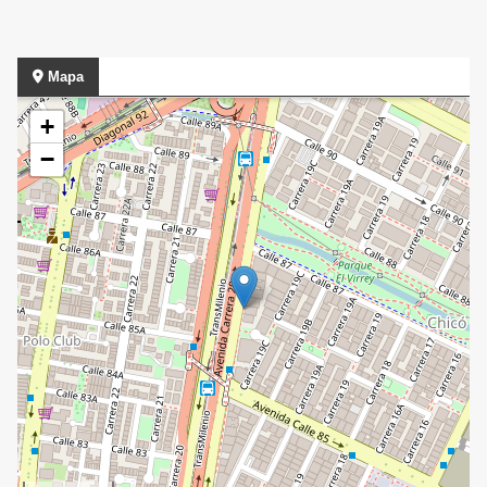
Mapa
+
−