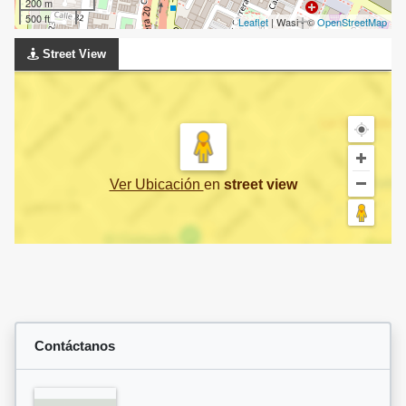
200 m
500 ft
Leaflet
| Wasi - ©
OpenStreetMap
Street View
Ver Ubicación
en
street view
Contáctanos