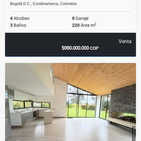
Bogotá D.C., Cundinamarca, Colombia
4
Alcobas
0
Garaje
2
3
Baños
220
Área m
Venta
$990.000.000
COP