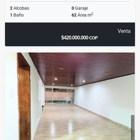
2
Alcobas
0
Garaje
2
1
Baño
62
Área m
Venta
$420.000.000
COP