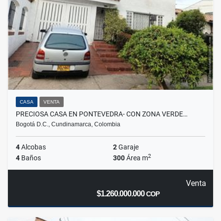
CASA
VENTA
PRECIOSA CASA EN PONTEVEDRA- CON ZONA VERDE…
Bogotá D.C., Cundinamarca, Colombia
4
Alcobas
2
Garaje
2
4
Baños
300
Área m
Venta
$1.260.000.000
COP