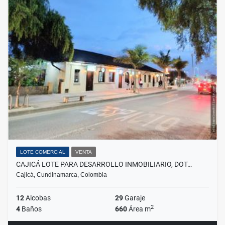
LOTE COMERCIAL
VENTA
CAJICÁ LOTE PARA DESARROLLO INMOBILIARIO, DOT…
Cajicá, Cundinamarca, Colombia
12
Alcobas
29
Garaje
2
4
Baños
660
Área m