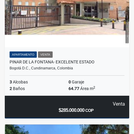
APARTAMENTO
VENTA
PINAR DE LA FONTANA- EXCELENTE ESTADO
Bogotá D.C., Cundinamarca, Colombia
3
Alcobas
0
Garaje
2
2
Baños
64.77
Área m
Venta
$285.000.000
COP