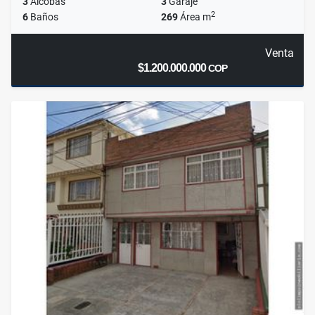
3
Alcobas
3
Garaje
2
6
Baños
269
Área m
Venta
$1.200.000.000
COP