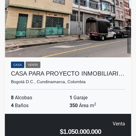
CASA
VENTA
CASA PARA PROYECTO INMOBILIARI…
Bogotá D.C., Cundinamarca, Colombia
8
Alcobas
1
Garaje
2
4
Baños
350
Área m
Venta
$1.050.000.000