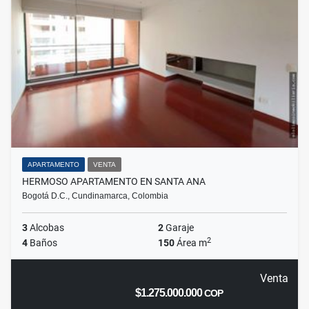
APARTAMENTO
VENTA
HERMOSO APARTAMENTO EN SANTA ANA
Bogotá D.C., Cundinamarca, Colombia
3
Alcobas
2
Garaje
2
4
Baños
150
Área m
Venta
$1.275.000.000
COP