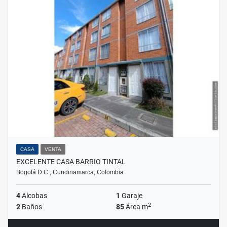
CASA
VENTA
EXCELENTE CASA BARRIO TINTAL
Bogotá D.C., Cundinamarca, Colombia
4
Alcobas
1
Garaje
2
2
Baños
85
Área m