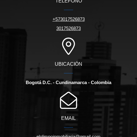
TELÉFONO
+573017526873
3017526873
UBICACIÓN
Bogotá D.C. - Cundinamarca - Colombia
EMAIL
elolimpoinmobiliaria@gmail.com