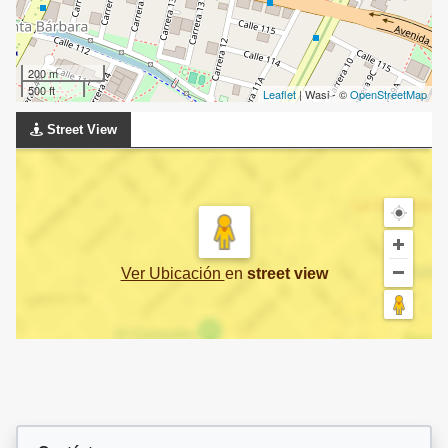
200 m
500 ft
Leaflet
| Wasi - ©
OpenStreetMap
Street View
Ver Ubicación
en
street view