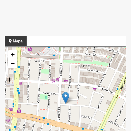
Mapa
+
−