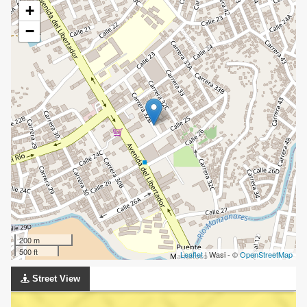
+
−
200 m
500 ft
Leaflet
| Wasi - ©
OpenStreetMap
Street View