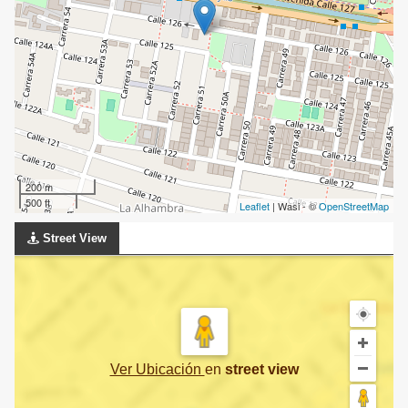
200 m
500 ft
Leaflet
| Wasi - ©
OpenStreetMap
Street View
Ver Ubicación
en
street view