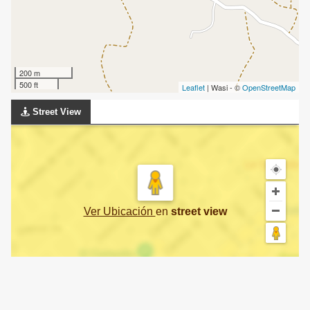
200 m
500 ft
Leaflet
| Wasi - ©
OpenStreetMap
Street View
Ver Ubicación
en
street view