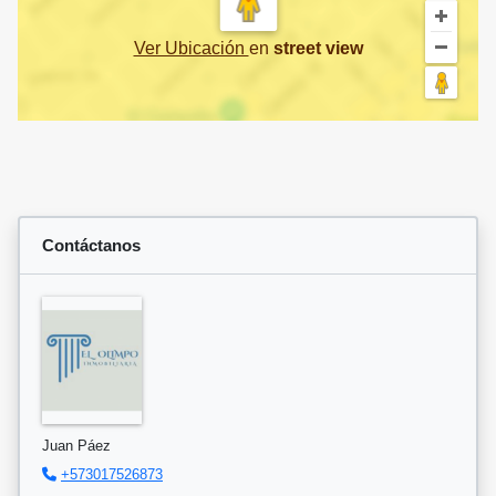
Ver Ubicación
en
street view
Contáctanos
Juan Páez
+573017526873