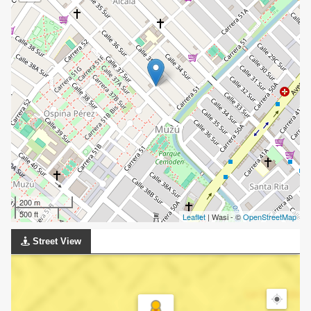
200 m
500 ft
Leaflet
| Wasi - ©
OpenStreetMap
Street View