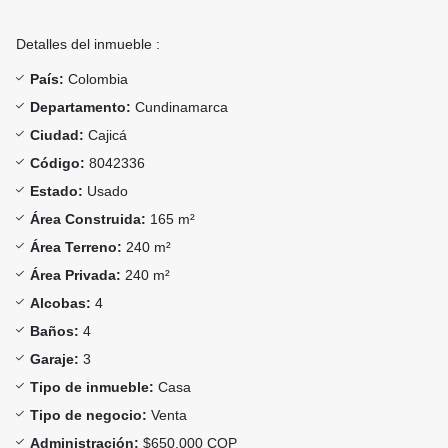
Detalles del inmueble :
País:
Colombia
Departamento:
Cundinamarca
Ciudad:
Cajicá
Código:
8042336
Estado:
Usado
Área Construida:
165 m²
Área Terreno:
240 m²
Área Privada:
240 m²
Alcobas:
4
Baños:
4
Garaje:
3
Tipo de inmueble:
Casa
Tipo de negocio:
Venta
Administración:
$650.000 COP