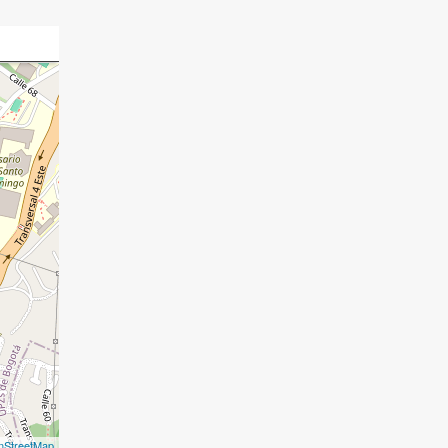
nStreetMap