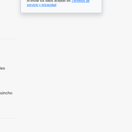
Al enviar tus datos aceptas los
Términos de
servicio y privacidad
des
Quincho