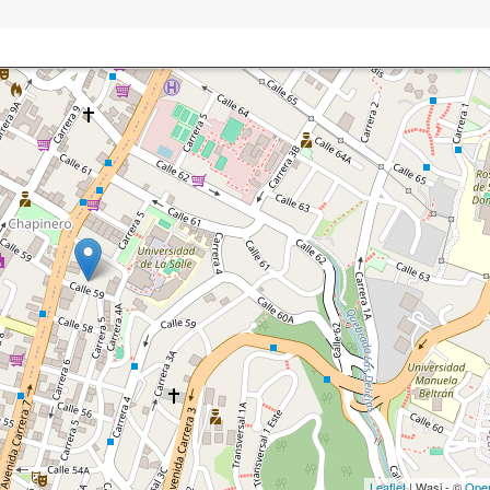
Leaflet
| Wasi - ©
Ope