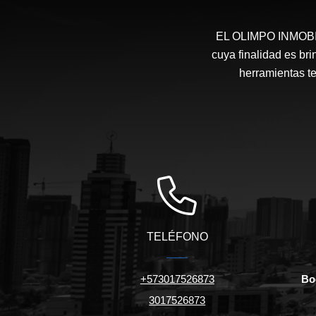
EL OLIMPO INMOBILI
cuya finalidad es bri
herramientas te
TELÉFONO
+573017526873
Bo
3017526873