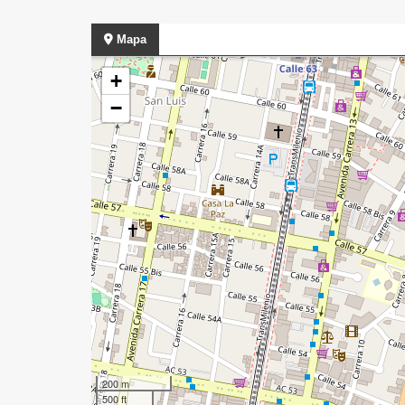
Mapa
+
−
200 m
500 ft