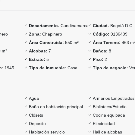
Departamento:
Cundinamarca
Ciudad:
Bogotá D.C.
nero
Zona:
Chapinero
Código:
9136409
Área Construida:
550 m²
Área Terreno:
463 m
 m²
Alcobas:
7
Baños:
8
Estrato:
5
Piso:
2
n:
1945
Tipo de inmueble:
Casa
Tipo de negocio:
Ve
Agua
Armarios Empotrados
Baño en habitación principal
Biblioteca/Estudio
Clósets
Cocina equipada
Depósito
Electricidad
Habitación servicio
Hall de alcobas