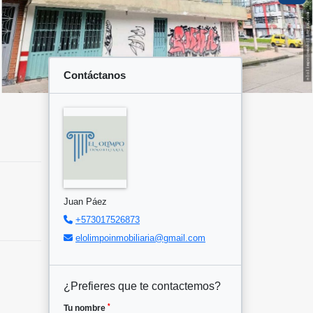
Contáctanos
Juan Páez
+573017526873
elolimpoinmobiliaria@gmail.com
¿Prefieres que te contactemos?
*
Tu nombre