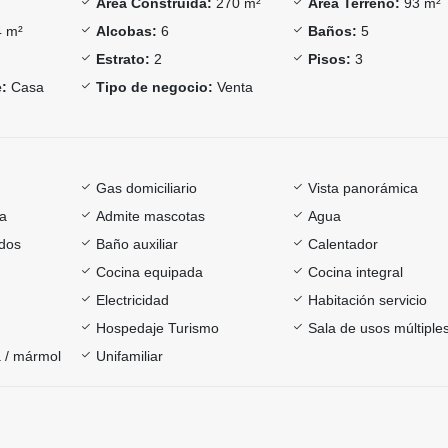
Área Construida:
270 m²
Área Terreno:
93 m²
 m²
Alcobas:
6
Baños:
5
Estrato:
2
Pisos:
3
:
Casa
Tipo de negocio:
Venta
Gas domiciliario
Vista panorámica
ía
Admite mascotas
Agua
dos
Baño auxiliar
Calentador
Cocina equipada
Cocina integral
Electricidad
Habitación servicio
Hospedaje Turismo
Sala de usos múltiple
 / mármol
Unifamiliar