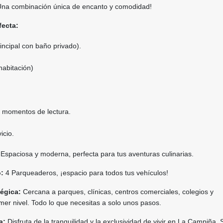
Una combinación única de encanto y comodidad!
fecta:
incipal con baño privado).
habitación)
s momentos de lectura.
icio.
Espaciosa y moderna, perfecta para tus aventuras culinarias.
:
4 Parqueaderos, ¡espacio para todos tus vehículos!
égica:
Cercana a parques, clínicas, centros comerciales, colegios y
mer nivel. Todo lo que necesitas a solo unos pasos.
a:
Disfruta de la tranquilidad y la exclusividad de vivir en La Campiña, 