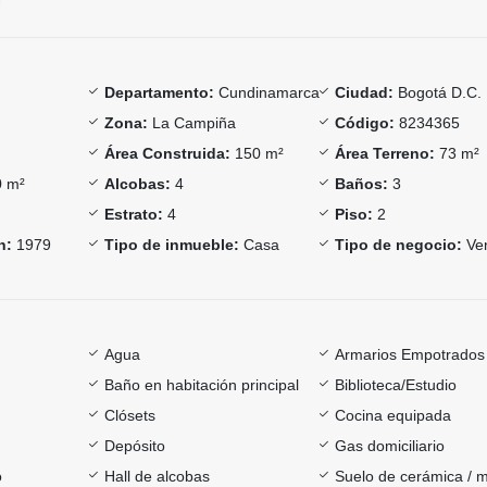
Departamento:
Cundinamarca
Ciudad:
Bogotá D.C.
Zona:
La Campiña
Código:
8234365
Área Construida:
150 m²
Área Terreno:
73 m²
 m²
Alcobas:
4
Baños:
3
Estrato:
4
Piso:
2
n:
1979
Tipo de inmueble:
Casa
Tipo de negocio:
Ve
Agua
Armarios Empotrados
Baño en habitación principal
Biblioteca/Estudio
Clósets
Cocina equipada
Depósito
Gas domiciliario
o
Hall de alcobas
Suelo de cerámica / 