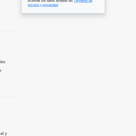
Al enviar tus datos aceptas los
Términos de
servicio y privacidad
des
o
al y