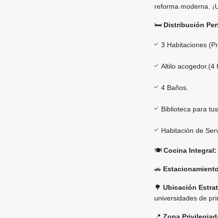
reforma moderna. ¡
🛏️
Distribución Per
3 Habitaciones (Pr
Altilo acogedor.(4 
4 Baños.
Biblioteca para tu
Habitación de Serv
🍽️
Cocina Integral:
🚗
Estacionamiento
🌳
Ubicación Estrat
universidades de pri
📍
Zona Privilegiad