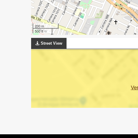
200 m
500 ft
Street View
Ve