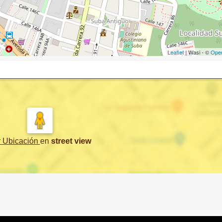
Leaflet
| Wasi - ©
Ope
r Ubicación
en
street view