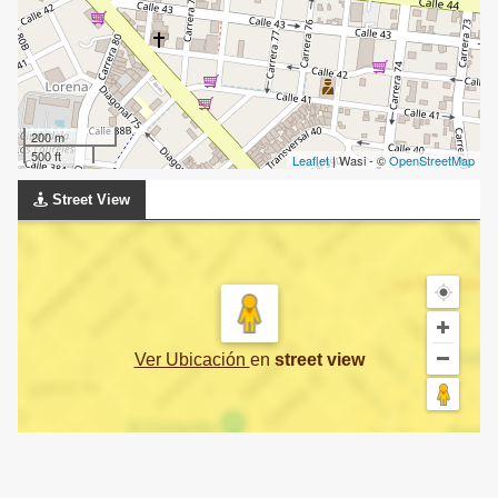
200 m
500 ft
Leaflet
| Wasi - ©
OpenStreetMap
Street View
Ver Ubicación
en
street view