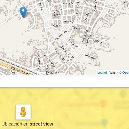
Leaflet
| Wasi - ©
Ope
r Ubicación
en
street view