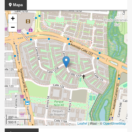
Mapa
+
−
200 m
500 ft
Leaflet
| Wasi - ©
OpenStreetMap