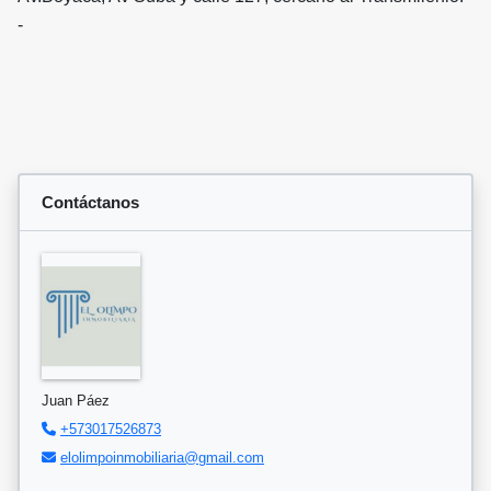
-
Contáctanos
Juan Páez
+573017526873
elolimpoinmobiliaria@gmail.com