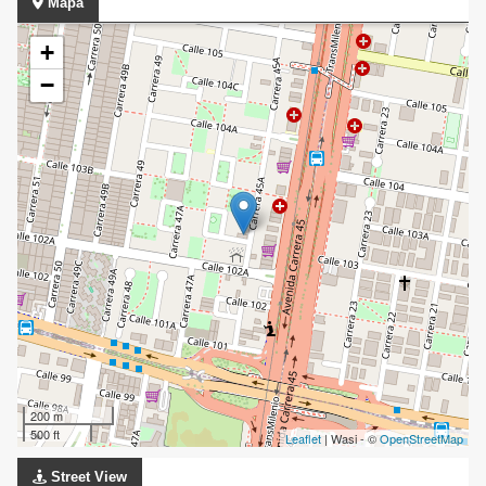
Mapa
+
−
200 m
500 ft
Leaflet
| Wasi - ©
OpenStreetMap
Street View