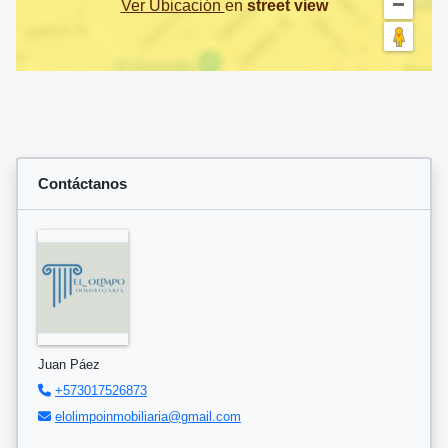
Ver Ubicación
en
street view
Contáctanos
Juan Páez
+573017526873
elolimpoinmobiliaria@gmail.com