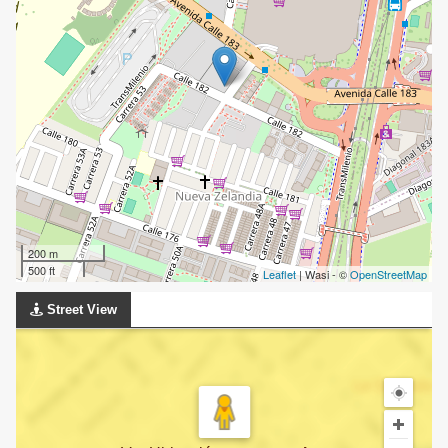
200 m
500 ft
Leaflet
| Wasi - ©
OpenStreetMap
Street View