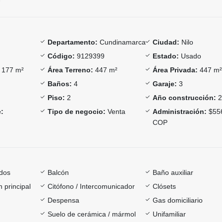
Departamento:
Cundinamarca
Ciudad:
Nilo
Código:
9129399
Estado:
Usado
177 m²
Área Terreno:
447 m²
Área Privada:
447 m
Baños:
4
Garaje:
3
Piso:
2
Año construcción:
2
:
Tipo de negocio:
Venta
Administración:
$55
COP
dos
Balcón
Baño auxiliar
 principal
Citófono / Intercomunicador
Clósets
Despensa
Gas domiciliario
Suelo de cerámica / mármol
Unifamiliar