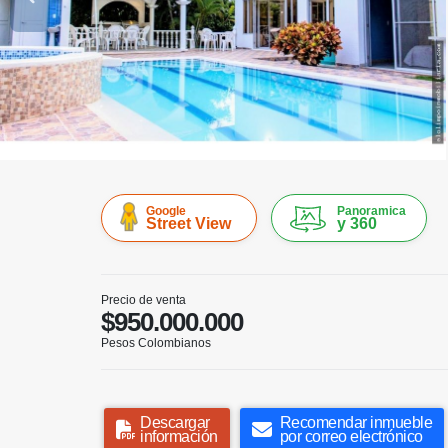
Google
Panoramica
Street View
y 360
Precio de venta
$950.000.000
Pesos Colombianos
Descargar
Recomendar inmueble
información
por correo electrónico