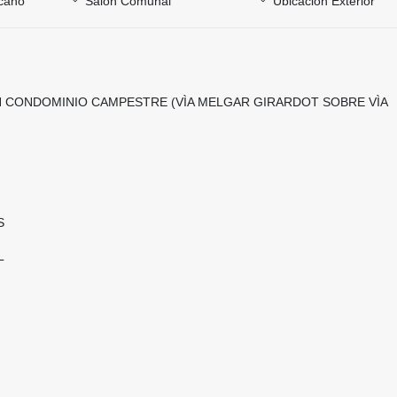
cano
Salón Comunal
Ubicación Exterior
N CONDOMINIO CAMPESTRE (VÌA MELGAR GIRARDOT SOBRE VÌA
S
L