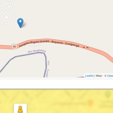
Leaflet
| Wasi - ©
Ope