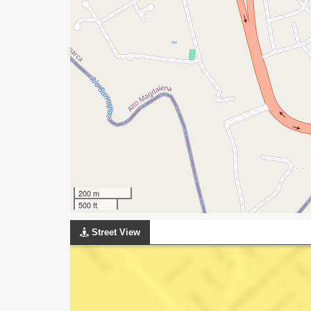
200 m
500 ft
Street View