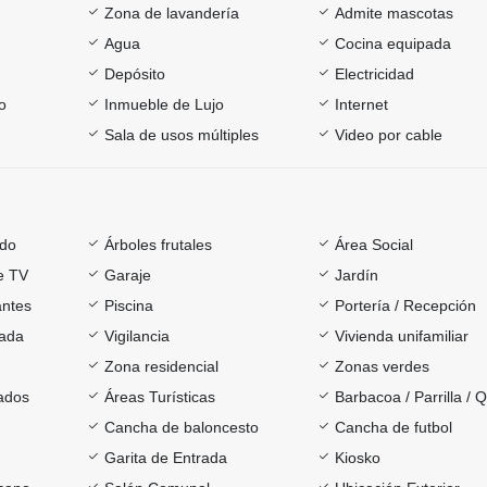
Zona de lavandería
Admite mascotas
Agua
Cocina equipada
Depósito
Electricidad
o
Inmueble de Lujo
Internet
Sala de usos múltiples
Video por cable
ado
Árboles frutales
Área Social
e TV
Garaje
Jardín
antes
Piscina
Portería / Recepción
rada
Vigilancia
Vivienda unifamiliar
Zona residencial
Zonas verdes
ados
Áreas Turísticas
Barbacoa / Parrilla / 
Cancha de baloncesto
Cancha de futbol
Garita de Entrada
Kiosko