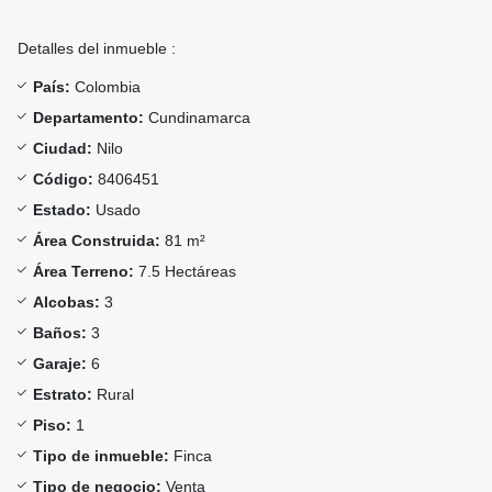
Detalles del inmueble :
País:
Colombia
Departamento:
Cundinamarca
Ciudad:
Nilo
Código:
8406451
Estado:
Usado
Área Construida:
81 m²
Área Terreno:
7.5 Hectáreas
Alcobas:
3
Baños:
3
Garaje:
6
Estrato:
Rural
Piso:
1
Tipo de inmueble:
Finca
Tipo de negocio:
Venta