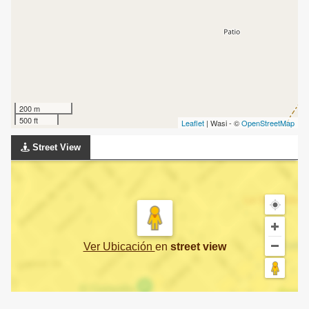
200 m
500 ft
Leaflet
| Wasi - ©
OpenStreetMap
Street View
Ver Ubicación
en
street view