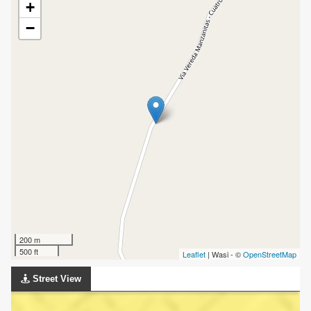
+
−
200 m
500 ft
Leaflet
| Wasi - ©
OpenStreetMap
Street View