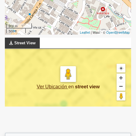
200 m
500 ft
Leaflet
| Wasi - ©
OpenStreetMap
Street View
Ver Ubicación
en
street view