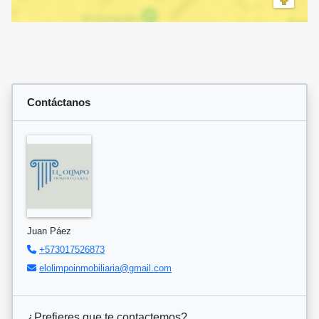
Contáctanos
Juan Páez
+573017526873
elolimpoinmobiliaria@gmail.com
¿Prefieres que te contactemos?