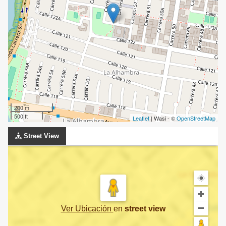
200 m
500 ft
Leaflet
| Wasi - ©
OpenStreetMap
Street View
Ver Ubicación
en
street view