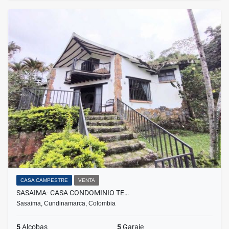
CASA CAMPESTRE
VENTA
SASAIMA- CASA CONDOMINIO TE…
Sasaima, Cundinamarca, Colombia
5
Alcobas
5
Garaje