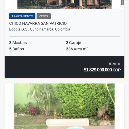
APARTAMENTO
VENTA
CHICO NAVARRA SAN PATRICIO
Bogotá D.C., Cundinamarca, Colombia
3
Alcobas
2
Garaje
2
5
Baños
236
Área m
Venta
$1.829.000.000
COP