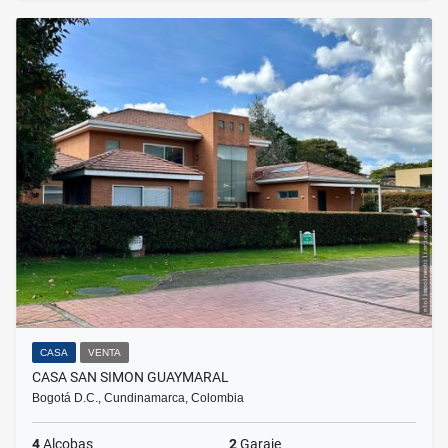
CASA
VENTA
CASA SAN SIMON GUAYMARAL
Bogotá D.C., Cundinamarca, Colombia
4
Alcobas
2
Garaje