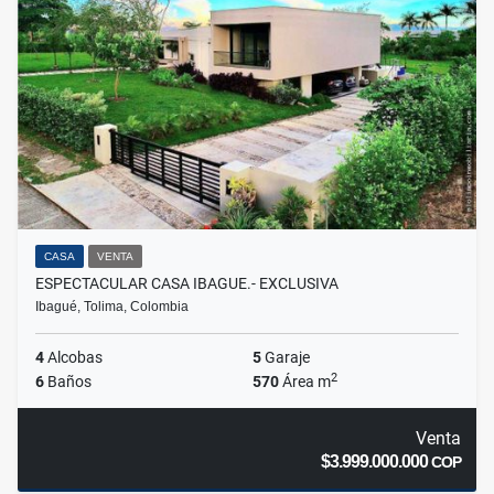
CASA
VENTA
ESPECTACULAR CASA IBAGUE.- EXCLUSIVA
Ibagué, Tolima, Colombia
4
Alcobas
5
Garaje
2
6
Baños
570
Área m
Venta
$3.999.000.000
COP