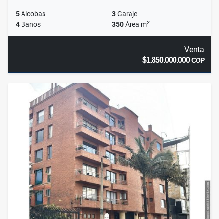
5
Alcobas
3
Garaje
2
4
Baños
350
Área m
Venta
$1.850.000.000
COP