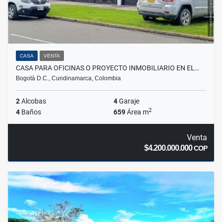
CASA
VENTA
CASA PARA OFICINAS O PROYECTO INMOBILIARIO EN EL…
Bogotá D.C., Cundinamarca, Colombia
2
Alcobas
4
Garaje
2
4
Baños
659
Área m
Venta
$4.200.000.000
COP