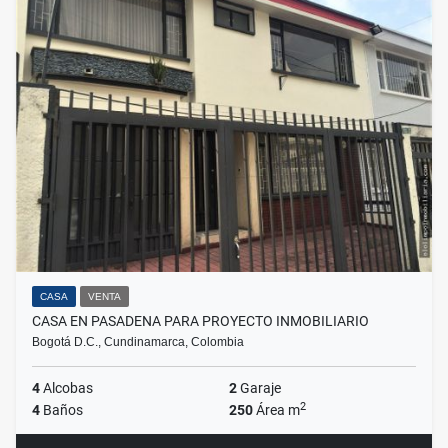
CASA
VENTA
CASA EN PASADENA PARA PROYECTO INMOBILIARIO
Bogotá D.C., Cundinamarca, Colombia
4
Alcobas
2
Garaje
2
4
Baños
250
Área m